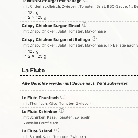
Texas BBQ-Burger mit Beilage
mit Rinderhackfleisch, Zwiebeln, Tomaten, Salat, BBQ-Sauce, 1 x B
in 125 g
in 2 x 125 g
Crispy Chicken Burger, Einzel
i
mit Crispy Chicken, Salat, Tomaten, Mayonnaise
Crispy Chicken Burger mit Beilage
i
mit Crispy Chicken, Salat, Tomaten, Mayonnaise, 1 x Beilage nach 
in 125 g
in 2 x 125 g
La Flute
Alle Gerichte werden mit Sauce nach Wahl zubereitet.
La Flute Thunfisch
i
mit Thunfisch, Käse, Tomaten, Zwiebeln
La Flute Schinken
i
mit Schinken, Käse, Tomaten, Zwiebeln
• enthällt Formfleisch
La Flute Salami
i
mit Salami, Käse, Tomaten, Zwiebeln