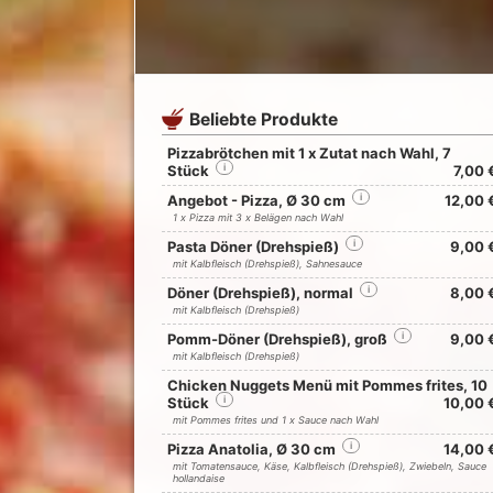
Beliebte Produkte
Pizzabrötchen mit 1 x Zutat nach Wahl, 7
Stück
i
7,00 
Angebot - Pizza, Ø 30 cm
i
12,00 
1 x Pizza mit 3 x Belägen nach Wahl
Pasta Döner (Drehspieß)
i
9,00 
mit Kalbfleisch (Drehspieß), Sahnesauce
Döner (Drehspieß), normal
i
8,00 
mit Kalbfleisch (Drehspieß)
Pomm-Döner (Drehspieß), groß
i
9,00 
mit Kalbfleisch (Drehspieß)
Chicken Nuggets Menü mit Pommes frites, 10
Stück
i
10,00 
mit Pommes frites und 1 x Sauce nach Wahl
Pizza Anatolia, Ø 30 cm
i
14,00 
mit Tomatensauce, Käse, Kalbfleisch (Drehspieß), Zwiebeln, Sauce
hollandaise