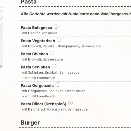
Pasta
Alle Gerichte werden mit Nudelsorte nach Wahl hergestell
Pasta Bolognese
i
mit Hackfleischsauce
Pasta Vegetarisch
i
mit Brokkoli, Paprika, Champignons, Sahnesauce
Pasta Chicken
i
mit Brokkoli, Sahnesauce
Pasta Schinken
i
mit Schinken, Brokkoli, Sahnesauce
• enthällt Formfleisch
Pasta Gorgonzola
i
mit Gorgonzola, Schinken, Sahnesauce
• enthällt Formfleisch
Pasta Döner (Drehspieß)
i
mit Kalbfleisch (Drehspieß), Sahnesauce
Burger