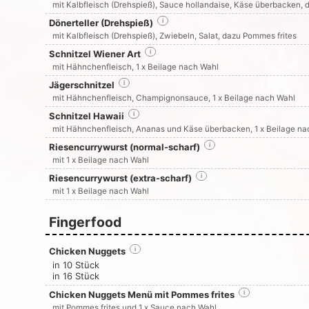
mit Kalbfleisch (Drehspieß), Sauce hollandaise, Käse überbacken, 
Dönerteller (Drehspieß)
i
mit Kalbfleisch (Drehspieß), Zwiebeln, Salat, dazu Pommes frites
Schnitzel Wiener Art
i
mit Hähnchenfleisch, 1 x Beilage nach Wahl
Jägerschnitzel
i
mit Hähnchenfleisch, Champignonsauce, 1 x Beilage nach Wahl
Schnitzel Hawaii
i
mit Hähnchenfleisch, Ananas und Käse überbacken, 1 x Beilage na
Riesencurrywurst (normal-scharf)
i
mit 1 x Beilage nach Wahl
Riesencurrywurst (extra-scharf)
i
mit 1 x Beilage nach Wahl
Fingerfood
Chicken Nuggets
i
in 10 Stück
in 16 Stück
Chicken Nuggets Menü mit Pommes frites
i
mit Pommes frites und 1 x Sauce nach Wahl