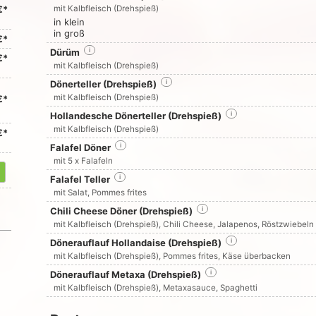
€*
mit Kalbfleisch (Drehspieß)
in klein
in groß
€*
Dürüm
i
€*
mit Kalbfleisch (Drehspieß)
Dönerteller (Drehspieß)
i
mit Kalbfleisch (Drehspieß)
€*
Hollandesche Dönerteller (Drehspieß)
i
mit Kalbfleisch (Drehspieß)
€*
Falafel Döner
i
mit 5 x Falafeln
Falafel Teller
i
mit Salat, Pommes frites
Chili Cheese Döner (Drehspieß)
i
mit Kalbfleisch (Drehspieß), Chili Cheese, Jalapenos, Röstzwiebeln
Dönerauflauf Hollandaise (Drehspieß)
i
mit Kalbfleisch (Drehspieß), Pommes frites, Käse überbacken
Dönerauflauf Metaxa (Drehspieß)
i
mit Kalbfleisch (Drehspieß), Metaxasauce, Spaghetti