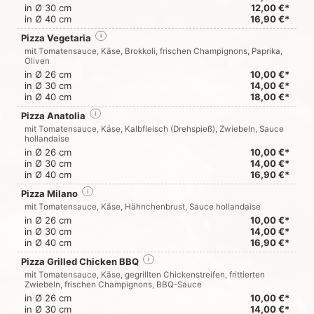
in Ø 30 cm
12,00 €*
in Ø 40 cm
16,90 €*
Pizza Vegetaria
i
mit Tomatensauce, Käse, Brokkoli, frischen Champignons, Paprika,
Oliven
in Ø 26 cm
10,00 €*
in Ø 30 cm
14,00 €*
in Ø 40 cm
18,00 €*
Pizza Anatolia
i
mit Tomatensauce, Käse, Kalbfleisch (Drehspieß), Zwiebeln, Sauce
hollandaise
in Ø 26 cm
10,00 €*
in Ø 30 cm
14,00 €*
in Ø 40 cm
16,90 €*
Pizza Milano
i
mit Tomatensauce, Käse, Hähnchenbrust, Sauce hollandaise
in Ø 26 cm
10,00 €*
in Ø 30 cm
14,00 €*
in Ø 40 cm
16,90 €*
Pizza Grilled Chicken BBQ
i
mit Tomatensauce, Käse, gegrillten Chickenstreifen, frittierten
Zwiebeln, frischen Champignons, BBQ-Sauce
in Ø 26 cm
10,00 €*
in Ø 30 cm
14,00 €*