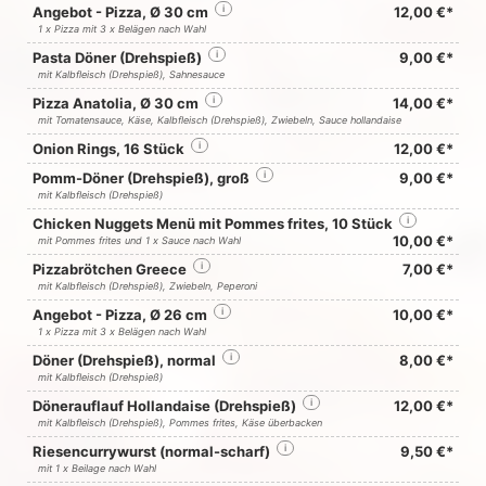
Angebot - Pizza, Ø 30 cm
i
12,00 €*
1 x Pizza mit 3 x Belägen nach Wahl
Pasta Döner (Drehspieß)
i
9,00 €*
mit Kalbfleisch (Drehspieß), Sahnesauce
Pizza Anatolia, Ø 30 cm
i
14,00 €*
mit Tomatensauce, Käse, Kalbfleisch (Drehspieß), Zwiebeln, Sauce hollandaise
Onion Rings, 16 Stück
i
12,00 €*
Pomm-Döner (Drehspieß), groß
i
9,00 €*
mit Kalbfleisch (Drehspieß)
Chicken Nuggets Menü mit Pommes frites, 10 Stück
i
10,00 €*
mit Pommes frites und 1 x Sauce nach Wahl
Pizzabrötchen Greece
i
7,00 €*
mit Kalbfleisch (Drehspieß), Zwiebeln, Peperoni
Angebot - Pizza, Ø 26 cm
i
10,00 €*
1 x Pizza mit 3 x Belägen nach Wahl
Döner (Drehspieß), normal
i
8,00 €*
mit Kalbfleisch (Drehspieß)
Dönerauflauf Hollandaise (Drehspieß)
i
12,00 €*
mit Kalbfleisch (Drehspieß), Pommes frites, Käse überbacken
Riesencurrywurst (normal-scharf)
i
9,50 €*
mit 1 x Beilage nach Wahl