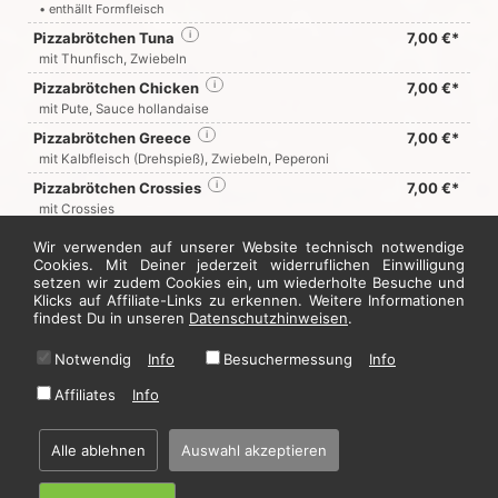
• enthällt Formfleisch
Pizzabrötchen Tuna
i
7,00 €*
mit Thunfisch, Zwiebeln
Pizzabrötchen Chicken
i
7,00 €*
mit Pute, Sauce hollandaise
Pizzabrötchen Greece
i
7,00 €*
mit Kalbfleisch (Drehspieß), Zwiebeln, Peperoni
Pizzabrötchen Crossies
i
7,00 €*
mit Crossies
Nutella Brötchen
i
7,00 €*
Wir verwenden auf unserer Website technisch notwendige
Cookies. Mit Deiner jederzeit widerruflichen Einwilligung
setzen wir zudem Cookies ein, um wiederholte Besuche und
Jetzt hier bestellen
Klicks auf Affiliate-Links zu erkennen. Weitere Informationen
findest Du in unseren
Datenschutzhinweisen
.
Notwendig
Info
Besuchermessung
Info
* Alle Preise in Euro inkl. gesetzl. MwSt. Abbildungen können ggf. abweichen.
Informationen zu Inhalts- und Zusatzstoffen finden Sie unter
i
Affiliates
Info
Alle ablehnen
Auswahl akzeptieren
Home
·
Impressum
·
Datenschutzhinweise
·
AGB